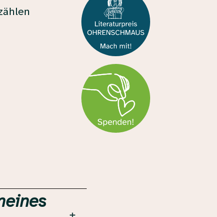
zählen
meines