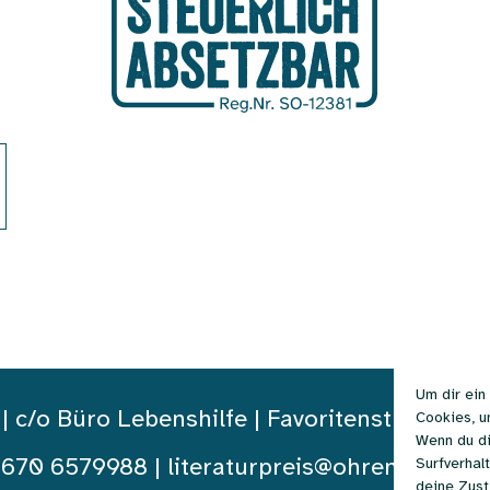
Um dir ein
c/o Büro Lebenshilfe | Favoritenstraße 111 
Cookies, u
Wenn du di
 670 6579988 |
literaturpreis@ohrenschmau
Surfverhal
deine Zust