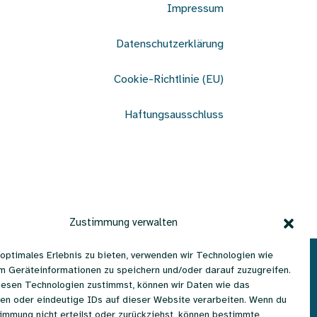
Impressum
Datenschutzerklärung
Cookie-Richtlinie (EU)
Haftungsausschluss
Zustimmung verwalten
 optimales Erlebnis zu bieten, verwenden wir Technologien wie
| 1100 Wien, Österreich
m Geräteinformationen zu speichern und/oder darauf zuzugreifen.
esen Technologien zustimmst, können wir Daten wie das
s.net
ten oder eindeutige IDs auf dieser Website verarbeiten. Wenn du
immung nicht erteilst oder zurückziehst, können bestimmte