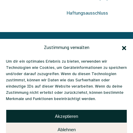
Haftungsausschluss
Verein Ohrenschmaus | c/o
Zustimmung verwalten
Büro Lebenshilfe |
Um dir ein optimales Erlebnis zu bieten, verwenden wir
Technologien wie Cookies, um Geräteinformationen zu speichern
Favoritenstraße 111 | 1100
und/oder darauf zuzugreifen. Wenn du diesen Technologien
zustimmst, können wir Daten wie das Surfverhalten oder
Wien, Österreich
eindeutige IDs auf dieser Website verarbeiten. Wenn du deine
Zustimmung nicht erteilst oder zurückziehst, können bestimmte
+43 670 6579988 |
Merkmale und Funktionen beeinträchtigt werden.
literaturpreis@ohrenschmaus.net
Akzeptieren
Besuche uns auch hier:
Ablehnen