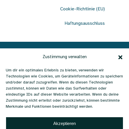
Cookie-Richtlinie (EU)
Haftungsausschluss
Verein Ohrenschmaus | c/o
Zustimmung verwalten
Büro Lebenshilfe |
Um dir ein optimales Erlebnis zu bieten, verwenden wir
Technologien wie Cookies, um Geräteinformationen zu speichern
Favoritenstraße 111 | 1100
und/oder darauf zuzugreifen. Wenn du diesen Technologien
zustimmst, können wir Daten wie das Surfverhalten oder
Wien, Österreich
eindeutige IDs auf dieser Website verarbeiten. Wenn du deine
Zustimmung nicht erteilst oder zurückziehst, können bestimmte
+43 670 6579988 |
Merkmale und Funktionen beeinträchtigt werden.
literaturpreis@ohrenschmaus.net
Akzeptieren