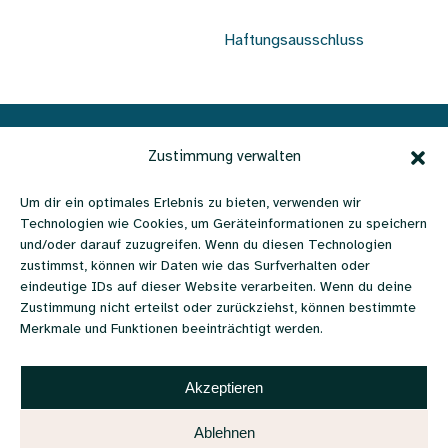
Haftungsausschluss
Verein Ohrenschmaus | c/o
Zustimmung verwalten
Büro Lebenshilfe |
Um dir ein optimales Erlebnis zu bieten, verwenden wir
Technologien wie Cookies, um Geräteinformationen zu speichern
Favoritenstraße 111 | 1100
und/oder darauf zuzugreifen. Wenn du diesen Technologien
zustimmst, können wir Daten wie das Surfverhalten oder
Wien, Österreich
eindeutige IDs auf dieser Website verarbeiten. Wenn du deine
Zustimmung nicht erteilst oder zurückziehst, können bestimmte
+43 670 6579988 |
Merkmale und Funktionen beeinträchtigt werden.
literaturpreis@ohrenschmaus.net
Akzeptieren
Besuche uns auch hier:
Ablehnen