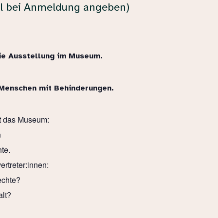
uhl bei Anmeldung angeben)
die Ausstellung im Museum.
 Menschen mit Behinderungen.
gt das Museum:
n
hte.
rtreter:innen:
echte?
lt?